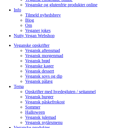
Veganske og glutenfrie produkter online
Info
Tilmeld nyhedsbrev
Blog
Om
Veganer jokes
Nutty Vegan Webshop
Veganske opskrifter
Vegansk aftensmad
Vegansk morgenmad
Vegansk brød
Veganske kager
Vegansk dessert
Vegansk sovs og dip
Vegansk pålæg
Tema
Opskrifter med hvedegluten / seitanmel
Vegansk burger
Vegansk påskefrokost
Sommer
Halloween
Vegansk julemad
Vegansk nytårsmenu
Veganske produkter