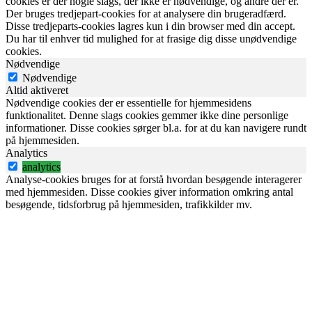
cookies er der nogle slags, der ikke er nødvendige, og andre der er.
Der bruges tredjepart-cookies for at analysere din brugeradfærd.
Disse tredjeparts-cookies lagres kun i din browser med din accept.
Du har til enhver tid mulighed for at frasige dig disse unødvendige
cookies.
Nødvendige
Nødvendige
Altid aktiveret
Nødvendige cookies der er essentielle for hjemmesidens
funktionalitet. Denne slags cookies gemmer ikke dine personlige
informationer. Disse cookies sørger bl.a. for at du kan navigere rundt
på hjemmesiden.
Analytics
analytics
Analyse-cookies bruges for at forstå hvordan besøgende interagerer
med hjemmesiden. Disse cookies giver information omkring antal
besøgende, tidsforbrug på hjemmesiden, trafikkilder mv.
Udvikling af hjemmesiden
performance
Udviklingscookies bruges til at forstå og analysere KPI'erne for
hjemmesiden, der hjælper os til at kunne give besøgende en bedre
brugeroplevelse.
Markedsføring
advertisement
Markedsføringscookies bruges for at vise besøgende relevante