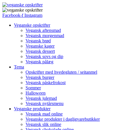
Facebook-f
Instagram
Veganske opskrifter
Vegansk aftensmad
Vegansk morgenmad
Vegansk brød
Veganske kager
Vegansk dessert
Vegansk sovs og dip
Vegansk pålæg
Tema
Opskrifter med hvedegluten / seitanmel
Vegansk burger
Vegansk påskefrokost
Sommer
Halloween
Vegansk julemad
Vegansk nytårsmenu
Veganske produkter
Vegansk mad online
Veganske produkter i dagligvarebutikker
Vegansk slik online
Vegansk chokolade online