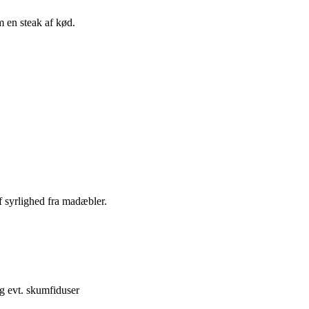
m en steak af kød.
f syrlighed fra madæbler.
og evt. skumfiduser