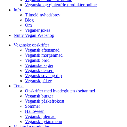
Veganske og glutenfrie produkter online
Info
Tilmeld nyhedsbrev
Blog
Om
Veganer jokes
Nutty Vegan Webshop
Veganske opskrifter
Vegansk aftensmad
Vegansk morgenmad
Vegansk brød
Veganske kager
Vegansk dessert
Vegansk sovs og dip
Vegansk pålæg
Tema
Opskrifter med hvedegluten / seitanmel
Vegansk burger
Vegansk påskefrokost
Sommer
Halloween
Vegansk julemad
Vegansk nytårsmenu
Veganske produkter