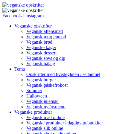
Facebook-f
Instagram
Veganske opskrifter
Vegansk aftensmad
Vegansk morgenmad
Vegansk brød
Veganske kager
Vegansk dessert
Vegansk sovs og dip
Vegansk pålæg
Tema
Opskrifter med hvedegluten / seitanmel
Vegansk burger
Vegansk påskefrokost
Sommer
Halloween
Vegansk julemad
Vegansk nytårsmenu
Veganske produkter
Vegansk mad online
Veganske produkter i dagligvarebutikker
Vegansk slik online
Vegansk chokolade online