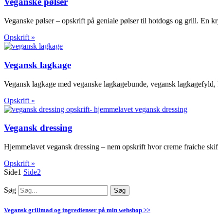
Veganske pølser
Veganske pølser – opskrift på geniale pølser til hotdogs og grill. En k
Opskrift »
Vegansk lagkage
Vegansk lagkage med veganske lagkagebunde, vegansk lagkagefyld, 
Opskrift »
Vegansk dressing
Hjemmelavet vegansk dressing – nem opskrift hvor creme fraiche skift
Opskrift »
Side
1
Side
2
Søg
Søg
Vegansk grillmad og ingredienser på min webshop >>