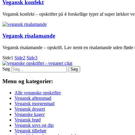
Vegansk konfekt
Vegansk konfekt – opskrifter på 4 forskellige typer af super lækker 
Vegansk risalamande
Vegansk risalamande – opskrift. Lav nemt en risalamande uden fløde og
Side
1
Side
2
Side
3
Søg
Søg
Menu og kategorier:
Alle veganske opskrifter
Vegansk aftensmad
Vegansk morgenmad
Vegansk dessert
Veganske kager
Vegansk brød
Vegansk sovs og dip
Vegansk tilbehør