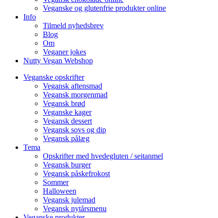
Veganske og glutenfrie produkter online
Info
Tilmeld nyhedsbrev
Blog
Om
Veganer jokes
Nutty Vegan Webshop
Veganske opskrifter
Vegansk aftensmad
Vegansk morgenmad
Vegansk brød
Veganske kager
Vegansk dessert
Vegansk sovs og dip
Vegansk pålæg
Tema
Opskrifter med hvedegluten / seitanmel
Vegansk burger
Vegansk påskefrokost
Sommer
Halloween
Vegansk julemad
Vegansk nytårsmenu
Veganske produkter