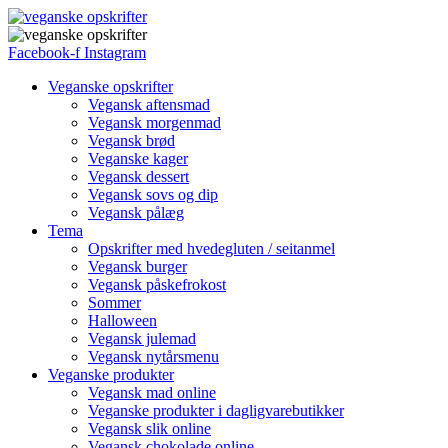
Facebook-f
Instagram
Veganske opskrifter
Vegansk aftensmad
Vegansk morgenmad
Vegansk brød
Veganske kager
Vegansk dessert
Vegansk sovs og dip
Vegansk pålæg
Tema
Opskrifter med hvedegluten / seitanmel
Vegansk burger
Vegansk påskefrokost
Sommer
Halloween
Vegansk julemad
Vegansk nytårsmenu
Veganske produkter
Vegansk mad online
Veganske produkter i dagligvarebutikker
Vegansk slik online
Vegansk chokolade online