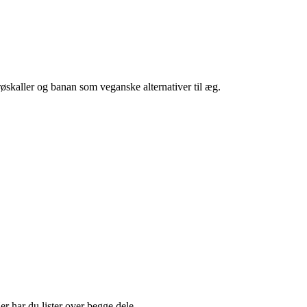
øskaller og banan som veganske alternativer til æg.
er har du lister over begge dele.