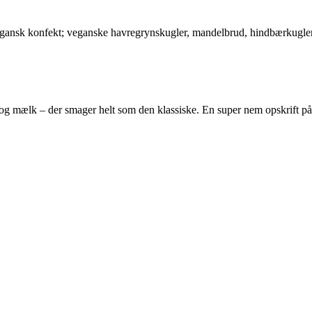
vegansk konfekt; veganske havregrynskugler, mandelbrud, hindbærkugler
 mælk – der smager helt som den klassiske. En super nem opskrift på de