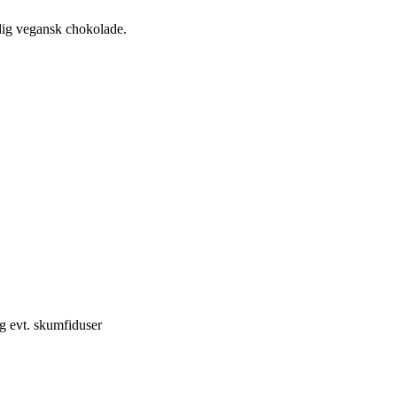
lig vegansk chokolade.
og evt. skumfiduser