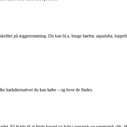
ifter på æggeerstatning. Du kan bl.a. bruge hørfrø, aquafaba, loppefr
lke kødalternativer du kan købe – og hvor de findes.
det. Få hjælp til at finde hoved og hale i vegansk og vegetarisk slik. H