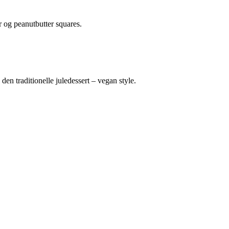
 og peanutbutter squares.
n traditionelle juledessert – vegan style.