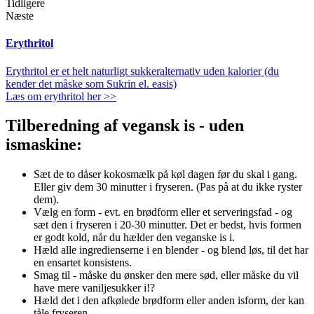
Tidligere
Næste
Erythritol
Erythritol er et helt naturligt sukkeralternativ uden kalorier (du
kender det måske som Sukrin el. easis)
Læs om erythritol her >>
Tilberedning af vegansk is - uden
ismaskine:
Sæt de to dåser kokosmælk på køl dagen før du skal i gang.
Eller giv dem 30 minutter i fryseren. (Pas på at du ikke ryster
dem).
Vælg en form - evt. en brødform eller et serveringsfad - og
sæt den i fryseren i 20-30 minutter. Det er bedst, hvis formen
er godt kold, når du hælder den veganske is i.
Hæld alle ingredienserne i en blender - og blend løs, til det har
en ensartet konsistens.
Smag til - måske du ønsker den mere sød, eller måske du vil
have mere vaniljesukker i!?
Hæld det i den afkølede brødform eller anden isform, der kan
tåle fryseren.