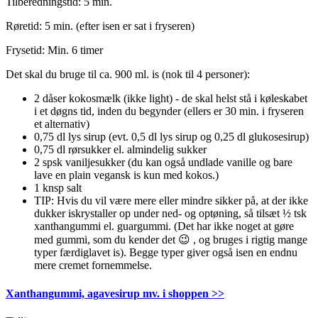
Tilberedningstid: 5 min.
Røretid: 5 min. (efter isen er sat i fryseren)
Frysetid: Min. 6 timer
Det skal du bruge til ca. 900 ml. is (nok til 4 personer):
2 dåser kokosmælk (ikke light) - de skal helst stå i køleskabet
i et døgns tid, inden du begynder (ellers er 30 min. i fryseren
et alternativ)
0,75 dl lys sirup (evt. 0,5 dl lys sirup og 0,25 dl glukosesirup)
0,75 dl rørsukker el. almindelig sukker
2 spsk vaniljesukker (du kan også undlade vanille og bare
lave en plain vegansk is kun med kokos.)
1 knsp salt
TIP: Hvis du vil være mere eller mindre sikker på, at der ikke
dukker iskrystaller op under ned- og optøning, så tilsæt ½ tsk
xanthangummi el. guargummi. (Det har ikke noget at gøre
med gummi, som du kender det 😉 , og bruges i rigtig mange
typer færdiglavet is). Begge typer giver også isen en endnu
mere cremet fornemmelse.
Xanthangummi, agavesirup mv. i shoppen >>