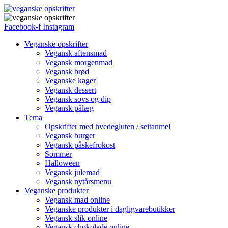
Facebook-f
Instagram
Veganske opskrifter
Vegansk aftensmad
Vegansk morgenmad
Vegansk brød
Veganske kager
Vegansk dessert
Vegansk sovs og dip
Vegansk pålæg
Tema
Opskrifter med hvedegluten / seitanmel
Vegansk burger
Vegansk påskefrokost
Sommer
Halloween
Vegansk julemad
Vegansk nytårsmenu
Veganske produkter
Vegansk mad online
Veganske produkter i dagligvarebutikker
Vegansk slik online
Vegansk chokolade online