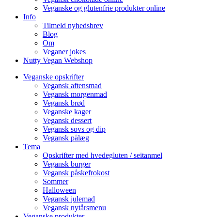
Veganske og glutenfrie produkter online
Info
Tilmeld nyhedsbrev
Blog
Om
Veganer jokes
Nutty Vegan Webshop
Veganske opskrifter
Vegansk aftensmad
Vegansk morgenmad
Vegansk brød
Veganske kager
Vegansk dessert
Vegansk sovs og dip
Vegansk pålæg
Tema
Opskrifter med hvedegluten / seitanmel
Vegansk burger
Vegansk påskefrokost
Sommer
Halloween
Vegansk julemad
Vegansk nytårsmenu
Veganske produkter