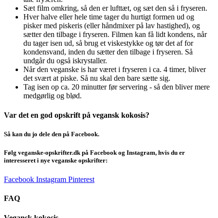
Sæt film omkring, så den er lufttæt, og sæt den så i fryseren.
Hver halve eller hele time tager du hurtigt formen ud og
pisker med piskeris (eller håndmixer på lav hastighed), og
sætter den tilbage i fryseren. Filmen kan få lidt kondens, når
du tager isen ud, så brug et viskestykke og tør det af for
kondensvand, inden du sætter den tilbage i fryseren. Så
undgår du også iskrystaller.
Når den veganske is har været i fryseren i ca. 4 timer, bliver
det svært at piske. Så nu skal den bare sætte sig.
Tag isen op ca. 20 minutter før servering - så den bliver mere
medgørlig og blød.
Var det en god opskrift på vegansk kokosis?
Så kan du jo dele den på Facebook.
Følg veganske-opskrifter.dk på Facebook og Instagram, hvis du er
interesseret i nye veganske opskrifter:
Facebook
Instagram
Pinterest
FAQ
Vegansk kokosis