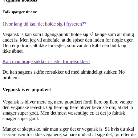
Folk spørger tit om:
Hvor lang tid kan det holde sig i fryseren??
Vegansk is kan som udgangspunkt holde sig så længe som alt mulig
andet is. Men jeg vil anbefale, at du spiser den inden for nogle uger.
Den er jo trods alt ikke forseglet, som var den købt i en butik og
ikke åbnet.
Kan man bruge sukker i stedet for rørsukker?
Du kan sagtens skifte rørsukker ud med almindeligt sukker. No
problem.
Vegansk is er populært
Vegansk is bliver mere og mere populært fordi flere og flere vælger
den veganske levestil. Og flere og flere bliver bevidste om, at det jo
smager super godt. Men det mest væsentlige er, at det jo faktisk
smager super godt.
Mange er skeptiske, når man siger det er vegansk is. Så hvis du skal
servere isen for ikke-veganere, så bare undlad at sige det, før efter de