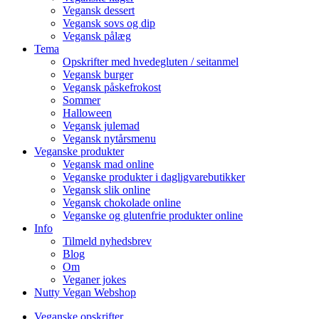
Vegansk dessert
Vegansk sovs og dip
Vegansk pålæg
Tema
Opskrifter med hvedegluten / seitanmel
Vegansk burger
Vegansk påskefrokost
Sommer
Halloween
Vegansk julemad
Vegansk nytårsmenu
Veganske produkter
Vegansk mad online
Veganske produkter i dagligvarebutikker
Vegansk slik online
Vegansk chokolade online
Veganske og glutenfrie produkter online
Info
Tilmeld nyhedsbrev
Blog
Om
Veganer jokes
Nutty Vegan Webshop
Veganske opskrifter