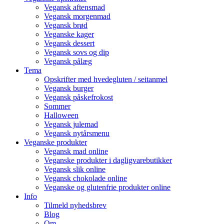
Vegansk aftensmad
Vegansk morgenmad
Vegansk brød
Veganske kager
Vegansk dessert
Vegansk sovs og dip
Vegansk pålæg
Tema
Opskrifter med hvedegluten / seitanmel
Vegansk burger
Vegansk påskefrokost
Sommer
Halloween
Vegansk julemad
Vegansk nytårsmenu
Veganske produkter
Vegansk mad online
Veganske produkter i dagligvarebutikker
Vegansk slik online
Vegansk chokolade online
Veganske og glutenfrie produkter online
Info
Tilmeld nyhedsbrev
Blog
Om