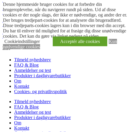
Denne hjemmeside bruger cookies for at forbedre din
brugeroplevelse, når du navigerer rundt på siden. Ud af disse
Vegansk lagkage
cookies er der nogle slags, der ikke er nødvendige, og andre der er.
Der bruges tredjepart-cookies for at analysere din brugeradfærd.
Vegansk moussekage
Disse tredjeparts-cookies lagres kun i din browser med din accept.
Du har til enhver tid mulighed for at frasige dig disse unødvendige
Vegansk is med eller uden karamel
cookies. Det kan du gøre via linket nederst på siden.
Cookieindstillinger
Acceptér alle cookies
Kun
nødvendige cookies
Info
Tilmeld nyhedsbrev
FAQ & Blog
Anmeldelser og test
Produkter i dagligvarebutikker
Om
Kontakt
Cookies- og privatlivspolitik
Tilmeld nyhedsbrev
FAQ & Blog
Anmeldelser og test
Produkter i dagligvarebutikker
Om
Kontakt