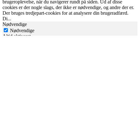
brugeroplevelse, når du navigerer rundt på siden. Ud af disse
cookies er der nogle slags, der ikke er nødvendige, og andre der er.
Der bruges tredjepart-cookies for at analysere din brugeradfærd.
Di
...
Nødvendige
Nødvendige
Altid aktiveret
Nødvendige cookies der er essentielle for hjemmesidens
funktionalitet. Denne slags cookies gemmer ikke dine personlige
informationer. Disse cookies sørger bl.a. for at du kan navigere rundt
på hjemmesiden.
Analytics
analytics
Analyse-cookies bruges for at forstå hvordan besøgende interagerer
med hjemmesiden. Disse cookies giver information omkring antal
besøgende, tidsforbrug på hjemmesiden, trafikkilder mv.
Udvikling af hjemmesiden
performance
Udviklingscookies bruges til at forstå og analysere KPI'erne for
hjemmesiden, der hjælper os til at kunne give besøgende en bedre
brugeroplevelse.
Markedsføring
advertisement
Markedsføringscookies bruges for at vise besøgende relevante
annoncer og markedsføringskampagner. Disse cookies sporer