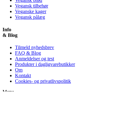
Vegansk brød
Vegansk tilbehør
Veganske kager
Vegansk pålæg
Info
& Blog
Tilmeld nyhedsbrev
FAQ & Blog
Anmeldelser og test
Produkter i dagligvarebutikker
Om
Kontakt
Cookies- og privatlivspolitik
Menu
Tilmeld nyhedsbrev
FAQ & Blog
Anmeldelser og test
Produkter i dagligvarebutikker
Om
Kontakt
Cookies- og privatlivspolitik