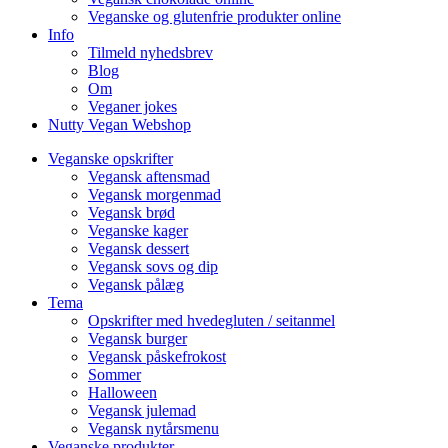
Veganske og glutenfrie produkter online
Info
Tilmeld nyhedsbrev
Blog
Om
Veganer jokes
Nutty Vegan Webshop
Veganske opskrifter
Vegansk aftensmad
Vegansk morgenmad
Vegansk brød
Veganske kager
Vegansk dessert
Vegansk sovs og dip
Vegansk pålæg
Tema
Opskrifter med hvedegluten / seitanmel
Vegansk burger
Vegansk påskefrokost
Sommer
Halloween
Vegansk julemad
Vegansk nytårsmenu
Veganske produkter