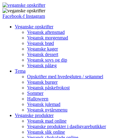
Facebook-f
Instagram
Veganske opskrifter
Vegansk aftensmad
Vegansk morgenmad
Vegansk brød
Veganske kager
Vegansk dessert
Vegansk sovs og dip
Vegansk pålæg
Tema
Opskrifter med hvedegluten / seitanmel
Vegansk burger
Vegansk påskefrokost
Sommer
Halloween
Vegansk julemad
Vegansk nytårsmenu
Veganske produkter
Vegansk mad online
Veganske produkter i dagligvarebutikker
Vegansk slik online
Vegansk chokolade online