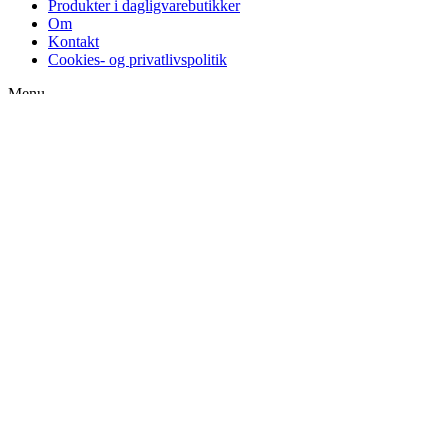
Produkter i dagligvarebutikker
Om
Kontakt
Cookies- og privatlivspolitik
Menu
Tilmeld nyhedsbrev
FAQ & Blog
Anmeldelser og test
Produkter i dagligvarebutikker
Om
Kontakt
Cookies- og privatlivspolitik
Følg med på de sociale medier
Instagram
Facebook-f
Youtube
© Alle rettigheder forbeholdt veganske-opskrifter.dk
Cookieindstillinger