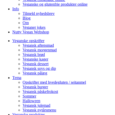
Veganske og glutenfrie produkter online
Info
Tilmeld nyhedsbrev
Blog
Om
Veganer jokes
Nutty Vegan Webshop
Veganske opskrifter
Vegansk aftensmad
Vegansk morgenmad
Vegansk brød
Veganske kager
Vegansk dessert
Vegansk sovs og dip
Vegansk pålæg
Tema
Opskrifter med hvedegluten / seitanmel
Vegansk burger
Vegansk påskefrokost
Sommer
Halloween
Vegansk julemad
Vegansk nytårsmenu
Veganske produkter