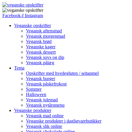
Facebook-f
Instagram
Veganske opskrifter
Vegansk aftensmad
Vegansk morgenmad
Vegansk brød
Veganske kager
Vegansk dessert
Vegansk sovs og dip
Vegansk pålæg
Tema
Opskrifter med hvedegluten / seitanmel
Vegansk burger
Vegansk påskefrokost
Sommer
Halloween
Vegansk julemad
Vegansk nytårsmenu
Veganske produkter
Vegansk mad online
Veganske produkter i dagligvarebutikker
Vegansk slik online
Vegansk chokolade online