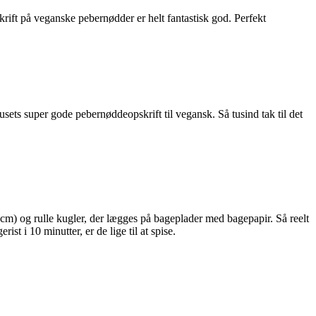
rift på veganske pebernødder er helt fantastisk god. Perfekt
ets super gode pebernøddeopskrift til vegansk. Så tusind tak til det
1 cm) og rulle kugler, der lægges på bageplader med bagepapir. Så reelt
t i 10 minutter, er de lige til at spise.