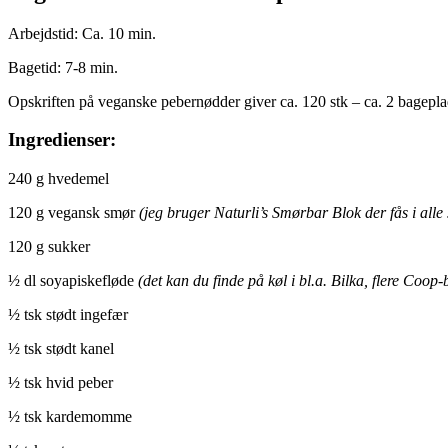
Arbejdstid: Ca. 10 min.
Bagetid: 7-8 min.
Opskriften på veganske pebernødder giver ca. 120 stk – ca. 2 bagepla
Ingredienser:
240 g hvedemel
120 g vegansk smør
(jeg bruger Naturli’s Smørbar Blok der fås i all
120 g sukker
½ dl soyapiskefløde
(det kan du finde på køl i bl.a. Bilka, flere Coo
½ tsk stødt ingefær
½ tsk stødt kanel
½ tsk hvid peber
½ tsk kardemomme