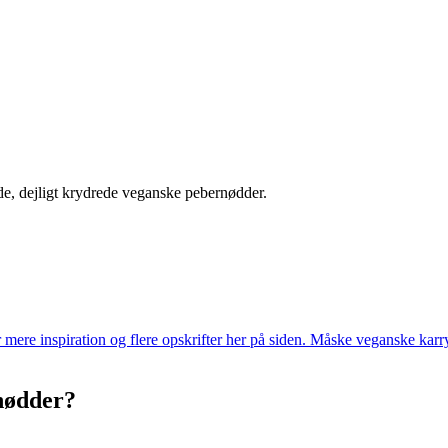
røde, dejligt krydrede veganske pebernødder.
er mere inspiration og flere opskrifter her på siden. Måske veganske kar
rnødder?