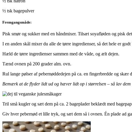
½ tsk natron
½ tsk bagepulver
Fremgangsmåde:
Pisk smør og sukker med en håndmixer. Tilsæt soyafløden og pisk d
I en anden skål mixer du alle de tørre ingredienser, så det hele er godt
Hæld de tørre ingredienser sammen med de våde, og ælt dejen.
Tænd ovnen på 200 grader alm. ovn.
Rul lange pølser af pebernøddedejen på ca. en fingerbredde og skær 
Bemærk at de flyder lidt ud og hæver lidt op i størrelsen – så lav dem i
Tril små kugler og sæt dem på ca. 2 bageplader beklædt med bagepapi
Giv hver pebernød et lille tryk, og sæt dem så i ovnen. Én plade ad ga