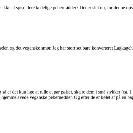
ke at spise flere kedelige pebernødder? Det er slut nu, for denne opsk
den og det veganske smør. Jeg har stort set bare konverteret Lagkagehus
så er det kun lige at rulle et par pølser, skære dem i små stykker (ca. 
hjemmelavede veganske pebernødder. Og efter de er kølet af på en bageris