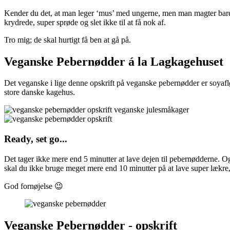
Kender du det, at man leger ‘mus’ med ungerne, men man magter bare ik
krydrede, super sprøde og slet ikke til at få nok af.
Tro mig; de skal hurtigt få ben at gå på.
Veganske Pebernødder á la Lagkagehuset
Det veganske i lige denne opskrift på veganske pebernødder er soyaflø
store danske kagehus.
Ready, set go...
Det tager ikke mere end 5 minutter at lave dejen til pebernødderne. Og 
skal du ikke bruge meget mere end 10 minutter på at lave super lækre, 
God fornøjelse 😉
Veganske Pebernødder - opskrift