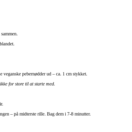
et sammen.
 blandet.
de veganske pebernødder ud – ca. 1 cm stykket.
kke for store til at starte med.
r.
ngen – på midterste rille. Bag dem i 7-8 minutter.