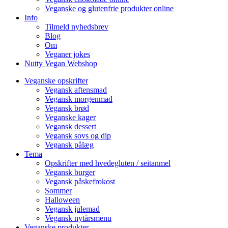
Veganske og glutenfrie produkter online
Info
Tilmeld nyhedsbrev
Blog
Om
Veganer jokes
Nutty Vegan Webshop
Veganske opskrifter
Vegansk aftensmad
Vegansk morgenmad
Vegansk brød
Veganske kager
Vegansk dessert
Vegansk sovs og dip
Vegansk pålæg
Tema
Opskrifter med hvedegluten / seitanmel
Vegansk burger
Vegansk påskefrokost
Sommer
Halloween
Vegansk julemad
Vegansk nytårsmenu
Veganske produkter