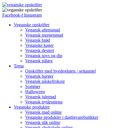
Facebook-f
Instagram
Veganske opskrifter
Vegansk aftensmad
Vegansk morgenmad
Vegansk brød
Veganske kager
Vegansk dessert
Vegansk sovs og dip
Vegansk pålæg
Tema
Opskrifter med hvedegluten / seitanmel
Vegansk burger
Vegansk påskefrokost
Sommer
Halloween
Vegansk julemad
Vegansk nytårsmenu
Veganske produkter
Vegansk mad online
Veganske produkter i dagligvarebutikker
Vegansk slik online
Vegansk chokolade online