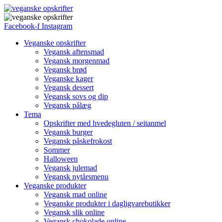
Facebook-f
Instagram
Veganske opskrifter
Vegansk aftensmad
Vegansk morgenmad
Vegansk brød
Veganske kager
Vegansk dessert
Vegansk sovs og dip
Vegansk pålæg
Tema
Opskrifter med hvedegluten / seitanmel
Vegansk burger
Vegansk påskefrokost
Sommer
Halloween
Vegansk julemad
Vegansk nytårsmenu
Veganske produkter
Vegansk mad online
Veganske produkter i dagligvarebutikker
Vegansk slik online
Vegansk chokolade online