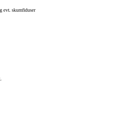
og evt. skumfiduser
.