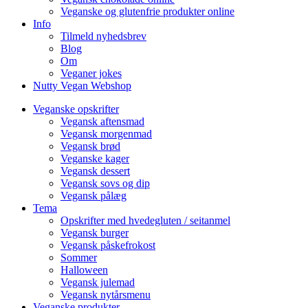
Veganske og glutenfrie produkter online
Info
Tilmeld nyhedsbrev
Blog
Om
Veganer jokes
Nutty Vegan Webshop
Veganske opskrifter
Vegansk aftensmad
Vegansk morgenmad
Vegansk brød
Veganske kager
Vegansk dessert
Vegansk sovs og dip
Vegansk pålæg
Tema
Opskrifter med hvedegluten / seitanmel
Vegansk burger
Vegansk påskefrokost
Sommer
Halloween
Vegansk julemad
Vegansk nytårsmenu
Veganske produkter