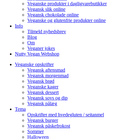
Veganske produkter i dagligvarebutikker
Vegansk slik online
Vegansk chokolade online
Veganske og glutenfrie produkter online
Info
Tilmeld nyhedsbrev
Blog
Om
Veganer jokes
Nutty Vegan Webshop
Veganske opskrifter
Vegansk aftensmad
Vegansk morgenmad
Vegansk brød
Veganske kager
Vegansk dessert
Vegansk sovs og dip
Vegansk pålæg
Tema
Opskrifter med hvedegluten / seitanmel
Vegansk burger
Vegansk påskefrokost
Sommer
Halloween