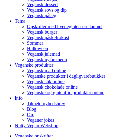
Vegansk dessert
Vegansk sovs og dip
Vegansk pålæg
Tema
Opskrifter med hvedegluten / seitanmel
Vegansk burger
Vegansk påskefrokost
Sommer
Halloween
Vegansk julemad
Vegansk nytårsmenu
Veganske produkter
Vegansk mad online
Veganske produkter i dagligvarebutikker
Vegansk slik online
Vegansk chokolade online
Veganske og glutenfrie produkter online
Info
Tilmeld nyhedsbrev
Blog
Om
Veganer jokes
Nutty Vegan Webshop
Veganske opskrifter