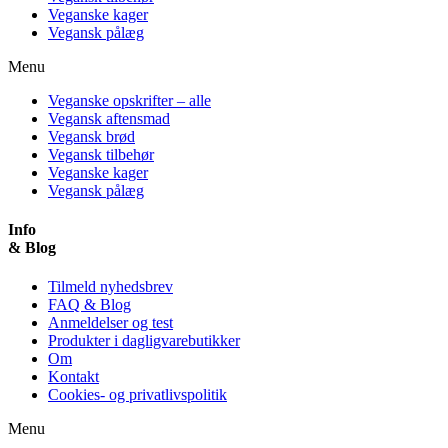
Veganske kager
Vegansk pålæg
Menu
Veganske opskrifter – alle
Vegansk aftensmad
Vegansk brød
Vegansk tilbehør
Veganske kager
Vegansk pålæg
Info
& Blog
Tilmeld nyhedsbrev
FAQ & Blog
Anmeldelser og test
Produkter i dagligvarebutikker
Om
Kontakt
Cookies- og privatlivspolitik
Menu