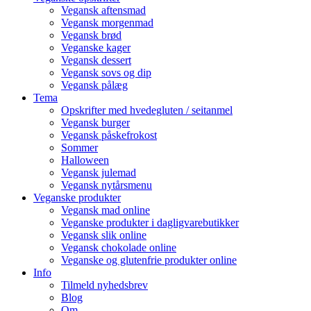
Vegansk aftensmad
Vegansk morgenmad
Vegansk brød
Veganske kager
Vegansk dessert
Vegansk sovs og dip
Vegansk pålæg
Tema
Opskrifter med hvedegluten / seitanmel
Vegansk burger
Vegansk påskefrokost
Sommer
Halloween
Vegansk julemad
Vegansk nytårsmenu
Veganske produkter
Vegansk mad online
Veganske produkter i dagligvarebutikker
Vegansk slik online
Vegansk chokolade online
Veganske og glutenfrie produkter online
Info
Tilmeld nyhedsbrev
Blog
Om