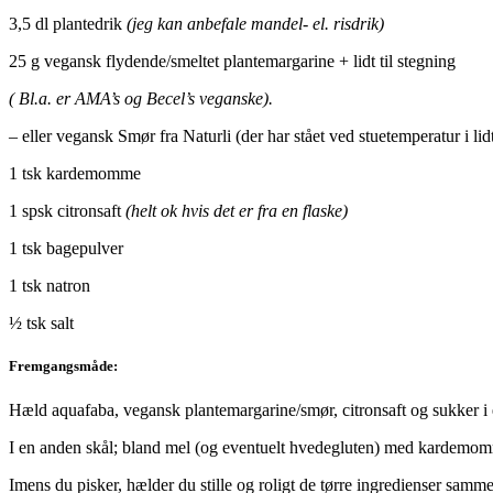
3,5 dl plantedrik
(jeg kan anbefale mandel- el. risdrik)
25 g vegansk flydende/smeltet plantemargarine + lidt til stegning
( Bl.a. er AMA’s og Becel’s veganske).
–
eller vegansk Smør fra Naturli (der har stået ved stuetemperatur i lidt
1 tsk kardemomme
1 spsk citronsaft
(helt ok hvis det er fra en flaske)
1 tsk bagepulver
1 tsk natron
½ tsk salt
Fremgangsmåde:
Hæld aquafaba, vegansk plantemargarine/smør, citronsaft og sukker 
I en anden skål; bland mel (og eventuelt hvedegluten) med kardemomm
Imens du pisker, hælder du stille og roligt de tørre ingredienser sam