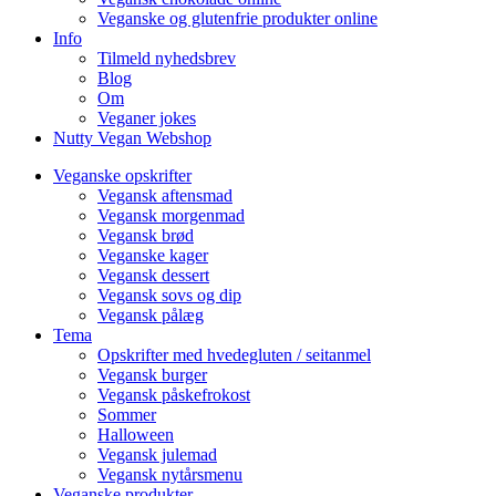
Veganske og glutenfrie produkter online
Info
Tilmeld nyhedsbrev
Blog
Om
Veganer jokes
Nutty Vegan Webshop
Veganske opskrifter
Vegansk aftensmad
Vegansk morgenmad
Vegansk brød
Veganske kager
Vegansk dessert
Vegansk sovs og dip
Vegansk pålæg
Tema
Opskrifter med hvedegluten / seitanmel
Vegansk burger
Vegansk påskefrokost
Sommer
Halloween
Vegansk julemad
Vegansk nytårsmenu
Veganske produkter