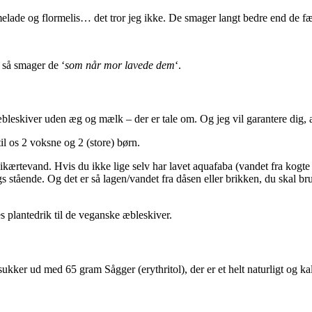
e og flormelis… det tror jeg ikke. De smager langt bedre end de færdi
 så smager de ‘
som når mor lavede dem
‘.
æbleskiver uden æg og mælk – der er tale om. Og jeg vil garantere dig, 
il os 2 voksne og 2 (store) børn.
rtevand. Hvis du ikke lige selv har lavet aquafaba (vandet fra kogte ki
lags stående. Og det er så lagen/vandet fra dåsen eller brikken, du ska
s plantedrik til de veganske æbleskiver.
kker ud med 65 gram Sågger (erythritol), der er et helt naturligt og kal