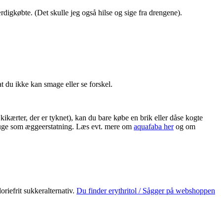
gkøbte. (Det skulle jeg også hilse og sige fra drengene).
at du ikke kan smage eller se forskel.
kærter, der er tyknet), kan du bare købe en brik eller dåse kogte
l bruge som æggeerstatning. Læs evt. mere om
aquafaba her
og om
oriefrit sukkeralternativ.
Du finder erythritol / Sågger på webshoppen