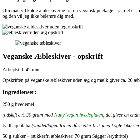
Om man vil kalde æbleskiverne for en vegansk julekage – ja, det er jo n
og den vil jeg ikke belemre dig med.
Veganske Æbleskiver - opskrift
Arbejdstid: 45 min.
Opskriften på veganske æbleskiver uden æg og mælk giver ca. 20 æbles
Ingredienser:
250 g hvedemel
(udskift evt. 30 gram med
Nutty Vegan hvedegluten
, det giver en endn
½ dl aquafaba
(vandet/lagen fra en dåse eller brik med kogte kikærter
50 g sukker – (sukkerfri æbleskiver: 70 gram Sågger /erythritol)