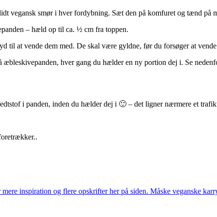
lidt vegansk smør i hver fordybning. Sæt den på komfuret og tænd på 
epanden – hæld op til ca. ½ cm fra toppen.
yd til at vende dem med. De skal være gyldne, før du forsøger at vend
på æbleskivepanden, hver gang du hælder en ny portion dej i. Se neden
edtstof i panden, inden du hælder dej i 🙂 – det ligner nærmere et trafi
 foretrækker..
er mere inspiration og flere opskrifter her på siden. Måske veganske kar