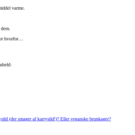
middel varme.
e dem.
for hvorfor…
kuheld:
rysild (der smager af karrysild!)? Eller veganske brunkager?