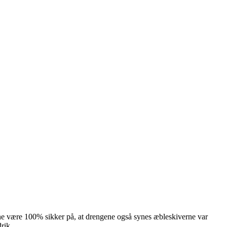
gerne være 100% sikker på, at drengene også synes æbleskiverne var
rik.