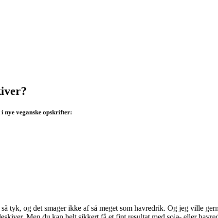
kiver?
 i nye veganske opskrifter:
elt så tyk, og det smager ikke af så meget som havredrik. Og jeg ville 
skiver. Men du kan helt sikkert få et fint resultat med soja- eller havred