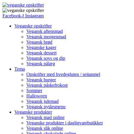
Facebook-f
Instagram
Veganske opskrifter
Vegansk aftensmad
Vegansk morgenmad
Vegansk brød
Veganske kager
Vegansk dessert
Vegansk sovs og dip
Vegansk pålæg
Tema
Opskrifter med hvedegluten / seitanmel
Vegansk burger
Vegansk påskefrokost
Sommer
Halloween
Vegansk julemad
Vegansk nytårsmenu
Veganske produkter
Vegansk mad online
Veganske produkter i dagligvarebutikker
Vegansk slik online
Vegansk chokolade online