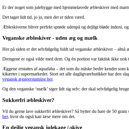
Er der noget som julehygge med hjemmelavede æbleskiver med marmelad
Det tager lidt tid, jo jo, men det er tiden værd.
Æbleskiverne bliver perfekt sprøde udenpå og dejligt bløde indeni, og
Veganske æbleskiver - uden æg og mælk
Her på siden er det selvfølgelig fuldt ud veganske æbleskiver – altså 
Drengene er også vilde med dem. Og én portion var faktisk ikke nok t
Æggene erstattes af aquafaba – det som du måske bedre kender som kikæ
kikærter i supermarkedet. Stort set alle dagligvarebutikker har den s
vegansk æggeerstatning her
.
Og den veganske ‘mælk’ siger lidt sig selv; der skal selvfølgelig bruge
Sukkerfri æbleskiver?
Vil du gerne lave sukkerfri æbleskiver? Så bytter du bare de 50 gram su
her
, hvor du også kan læse mere om det.
En dejlig vegansk julekage /-skive