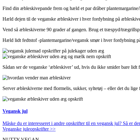
Find din æbleskivepande frem og hæld et par dråber plantemargarine/
Hæld dejen til de veganske æbleskiver i hver fordybning på æbleskiv
Vend så æbleskiverne 90 grader af gangen. Brug et træspyd/trægrillsp
Hæld lidt fedtstof -plantemargarine/vegansk smør i hver fordybning 
Sådan ser de veganske ‘æbleskiver’ ud, hvis du ikke smider bare lidt f
Server æbleskiverne med flormelis, sukker, syltetøj – eller det du lige
Vegansk jul
Måske du er interesseret i andre opskrifter til en vegansk jul? Så er d
Veganske juleopskrifter >>
NUTTY VEGAN