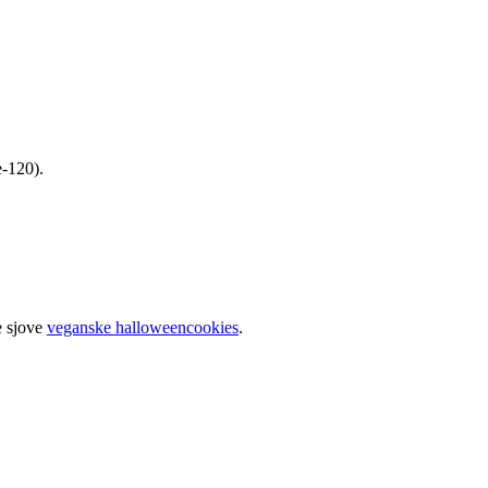
e-120).
e sjove
veganske halloweencookies
.