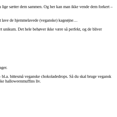
 du lige sætter dem sammen. Og her kan man ikke vende dem forkert –
d at lave de hjemmelavede (veganske) kageøjne…
et unikum. Det hele behøver ikke være så perfekt, og de bliver
ager.
 DK – bl.a. bittesmå veganske chokoladedrops. Så du skal bruge vegansk
ske halloweenmuffins liv.