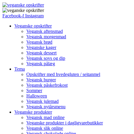
Facebook-f
Instagram
Veganske opskrifter
Vegansk aftensmad
Vegansk morgenmad
Vegansk brød
Veganske kager
Vegansk dessert
Vegansk sovs og dip
Vegansk pålæg
Tema
Opskrifter med hvedegluten / seitanmel
Vegansk burger
Vegansk påskefrokost
Sommer
Halloween
Vegansk julemad
Vegansk nytårsmenu
Veganske produkter
Vegansk mad online
Veganske produkter i dagligvarebutikker
Vegansk slik online
Vegansk chokolade online