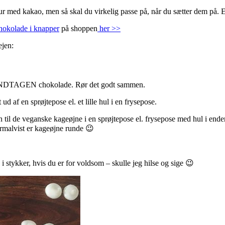
r med kakao, men så skal du virkelig passe på, når du sætter dem på. El
hokolade i knapper
på shoppen
her >>
ejen:
rne UNDTAGEN chokolade. Rør det godt sammen.
af en sprøjtepose el. et lille hul i en frysepose.
n til de veganske kageøjne i en sprøjtepose el. frysepose med hul i end
 normalvist er kageøjne runde 😉
i stykker, hvis du er for voldsom – skulle jeg hilse og sige 😉