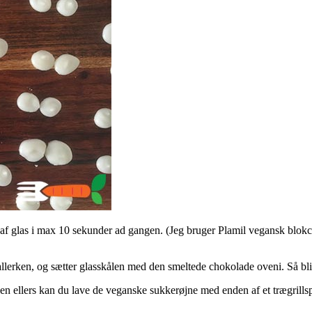
 af glas i max 10 sekunder ad gangen. (Jeg bruger Plamil vegansk blok
tallerken, og sætter glasskålen med den smeltede chokolade oveni. Så b
Men ellers kan du lave de veganske sukkerøjne med enden af et trægrills