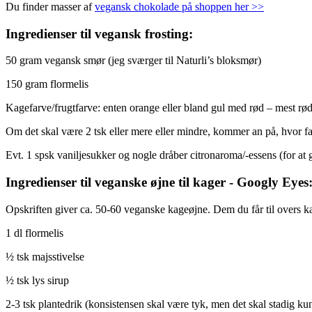
Du finder masser af
vegansk chokolade på shoppen her >>
Ingredienser til vegansk frosting:
50 gram vegansk smør (jeg sværger til Naturli’s bloksmør)
150 gram flormelis
Kagefarve/frugtfarve: enten orange eller bland gul med rød – mest rø
Om det skal være 2 tsk eller mere eller mindre, kommer an på, hvor fa
Evt. 1 spsk vaniljesukker og nogle dråber citronaroma/-essens (for at
Ingredienser til veganske øjne til kager - Googly Eyes
Opskriften giver ca. 50-60 veganske kageøjne. Dem du får til overs ka
1 dl flormelis
½ tsk majsstivelse
½ tsk lys sirup
2-3 tsk plantedrik (konsistensen skal være tyk, men det skal stadig ku