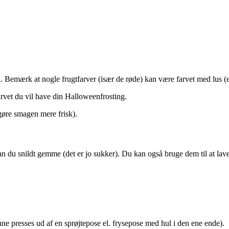
d. Bemærk at nogle frugtfarver (især de røde) kan være farvet med lus (
rvet du vil have din Halloweenfrosting.
 gøre smagen mere frisk).
:
n du snildt gemme (det er jo sukker). Du kan også bruge dem til at lav
nne presses ud af en sprøjtepose el. frysepose med hul i den ene ende).