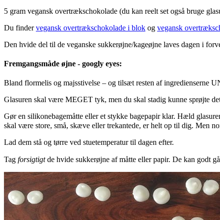
5 gram vegansk overtrækschokolade (du kan reelt set også bruge glasu
Du finder
vegansk overtrækschokolade i blok
og
vegansk overtræksc
Den hvide del til de veganske sukkerøjne/kageøjne laves dagen i forv
Fremgangsmåde øjne - googly eyes:
Bland flormelis og majsstivelse – og tilsæt resten af ingrediense
Glasuren skal være MEGET tyk, men du skal stadig kunne sprøjte det ud 
Gør en silikonebagemåtte eller et stykke bagepapir klar. Hæld glasure
skal være store, små, skæve eller trekantede, er helt op til dig. Men
Lad dem stå og tørre ved stuetemperatur til dagen efter.
Tag
forsigtigt
de hvide sukkerøjne af måtte eller papir. De kan godt gå 