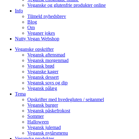
Veganske og glutenfrie produkter online
Info
Tilmeld nyhedsbrev
Blog
Om
Veganer jokes
Nutty Vegan Webshop
Veganske opskrifter
Vegansk aftensmad
Vegansk morgenmad
Vegansk brød
Veganske kager
Vegansk dessert
Vegansk sovs og dip
Vegansk pålæg
Tema
Opskrifter med hvedegluten / seitanmel
Vegansk burger
Vegansk påskefrokost
Sommer
Halloween
Vegansk julemad
Vegansk nytårsmenu
Veganske produkter