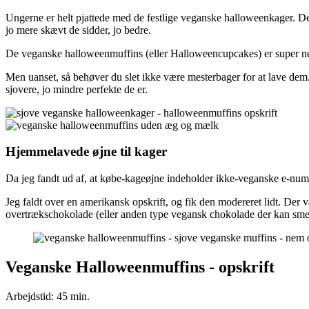
Ungerne er helt pjattede med de festlige veganske halloweenkager. D
jo mere skævt de sidder, jo bedre.
De veganske halloweenmuffins (eller Halloweencupcakes) er super ne
Men uanset, så behøver du slet ikke være mesterbager for at lave dem.
sjovere, jo mindre perfekte de er.
Hjemmelavede øjne til kager
Da jeg fandt ud af, at købe-kageøjne indeholder ikke-veganske e-numre
Jeg faldt over en amerikansk opskrift, og fik den modereret lidt. Der v
overtrækschokolade (eller anden type vegansk chokolade der kan smelte
Veganske Halloweenmuffins - opskrift
Arbejdstid: 45 min.