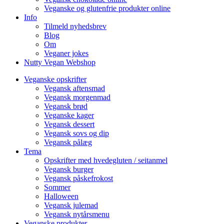
Veganske og glutenfrie produkter online
Info
Tilmeld nyhedsbrev
Blog
Om
Veganer jokes
Nutty Vegan Webshop
Veganske opskrifter
Vegansk aftensmad
Vegansk morgenmad
Vegansk brød
Veganske kager
Vegansk dessert
Vegansk sovs og dip
Vegansk pålæg
Tema
Opskrifter med hvedegluten / seitanmel
Vegansk burger
Vegansk påskefrokost
Sommer
Halloween
Vegansk julemad
Vegansk nytårsmenu
Veganske produkter