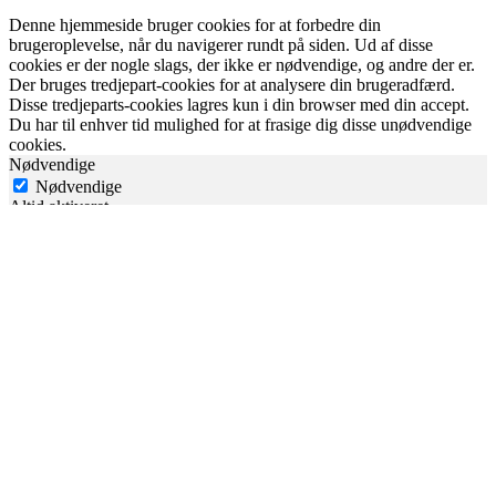
Denne hjemmeside bruger cookies for at forbedre din
brugeroplevelse, når du navigerer rundt på siden. Ud af disse
cookies er der nogle slags, der ikke er nødvendige, og andre der er.
Der bruges tredjepart-cookies for at analysere din brugeradfærd.
Disse tredjeparts-cookies lagres kun i din browser med din accept.
Du har til enhver tid mulighed for at frasige dig disse unødvendige
cookies.
Nødvendige
Nødvendige
Altid aktiveret
Nødvendige cookies der er essentielle for hjemmesidens
funktionalitet. Denne slags cookies gemmer ikke dine personlige
informationer. Disse cookies sørger bl.a. for at du kan navigere rundt
på hjemmesiden.
Analytics
analytics
Analyse-cookies bruges for at forstå hvordan besøgende interagerer
med hjemmesiden. Disse cookies giver information omkring antal
besøgende, tidsforbrug på hjemmesiden, trafikkilder mv.
Udvikling af hjemmesiden
performance
Udviklingscookies bruges til at forstå og analysere KPI'erne for
hjemmesiden, der hjælper os til at kunne give besøgende en bedre
brugeroplevelse.