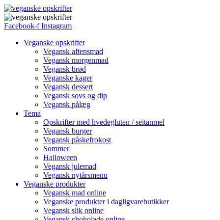
Facebook-f
Instagram
Veganske opskrifter
Vegansk aftensmad
Vegansk morgenmad
Vegansk brød
Veganske kager
Vegansk dessert
Vegansk sovs og dip
Vegansk pålæg
Tema
Opskrifter med hvedegluten / seitanmel
Vegansk burger
Vegansk påskefrokost
Sommer
Halloween
Vegansk julemad
Vegansk nytårsmenu
Veganske produkter
Vegansk mad online
Veganske produkter i dagligvarebutikker
Vegansk slik online
Vegansk chokolade online