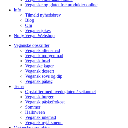
Veganske og glutenfrie produkter online
Info
Tilmeld nyhedsbrev
Blog
Om
Veganer jokes
Nutty Vegan Webshop
Veganske opskrifter
Vegansk aftensmad
Vegansk morgenmad
Vegansk brød
Veganske kager
Vegansk dessert
Vegansk sovs og dip
Vegansk pålæg
Tema
Opskrifter med hvedegluten / seitanmel
Vegansk burger
Vegansk påskefrokost
Sommer
Halloween
Vegansk julemad
Vegansk nytårsmenu
Veganske produkter