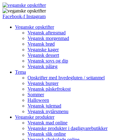
Facebook-f
Instagram
Veganske opskrifter
Vegansk aftensmad
Vegansk morgenmad
Vegansk brød
Veganske kager
Vegansk dessert
Vegansk sovs og dip
Vegansk pålæg
Tema
Opskrifter med hvedegluten / seitanmel
Vegansk burger
Vegansk påskefrokost
Sommer
Halloween
Vegansk julemad
Vegansk nytårsmenu
Veganske produkter
Vegansk mad online
Veganske produkter i dagligvarebutikker
Vegansk slik online
Vegansk chokolade online