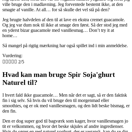
ville bruge den i madlavning. Jeg forventede bestemt ikke, at den
smagte af vanille. At all… for så skulle det vel stå på den?
Jeg brugte halvdelen af den til at lave en ekstra cremet guacamole.
Og jeg var dum nok til ikke at smage den først. Så der stod jeg med
en yderst bizar guacamole med vanillesmag… Don’t try it at
home…
Så mangel på rigtig mærkning har også spillet ind i min anmeldelse.
Vurdering:





2/5
Hvad kan man bruge Spir Soja'ghurt
Naturel til?
I hvert fald ikke guacamole… Men når det er sagt, så er den faktisk
fin i sig selv. Så hvis du vil bruge den til morgenmad eller
smoothies, og er ok med vanillesmagen, og den lidt beske bismag, er
den fin.
Den er dog super god til bagværk som kager, hvor vanillesmagen jo
tit er velkommen, og hvor det beske skjules af andre ingredienser.
Hvis du søger en reel naturel yoghurt, der er vegansk, kan du se dig