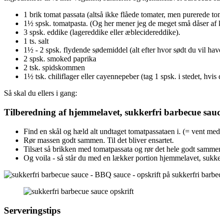
1 brik tomat passata (altså ikke flåede tomater, men purerede tom
1½ spsk. tomatpasta. (Og her mener jeg de meget små dåser af 
3 spsk. eddike (lagereddike eller æblecidereddike).
1 ts. salt
1½ - 2 spsk. flydende sødemiddel (alt efter hvor sødt du vil hav
2 spsk. smoked paprika
2 tsk. spidskommen
1½ tsk. chiliflager eller cayennepeber (tag 1 spsk. i stedet, hvi
Så skal du ellers i gang:
Tilberedning af hjemmelavet, sukkerfri barbecue sauc
Find en skål og hæld alt undtaget tomatpassataen i. (= vent med
Rør massen godt sammen. Til det bliver ensartet.
Tilsæt så brikken med tomatpassata og rør det hele godt samme
Og voila - så står du med en lækker portion hjemmelavet, sukkerf
Serveringstips