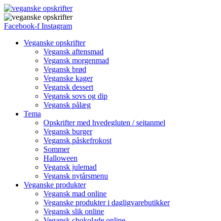
Facebook-f
Instagram
Veganske opskrifter
Vegansk aftensmad
Vegansk morgenmad
Vegansk brød
Veganske kager
Vegansk dessert
Vegansk sovs og dip
Vegansk pålæg
Tema
Opskrifter med hvedegluten / seitanmel
Vegansk burger
Vegansk påskefrokost
Sommer
Halloween
Vegansk julemad
Vegansk nytårsmenu
Veganske produkter
Vegansk mad online
Veganske produkter i dagligvarebutikker
Vegansk slik online
Vegansk chokolade online