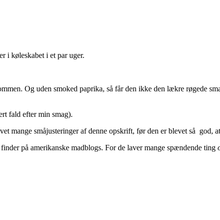
 i køleskabet i et par uger.
en. Og uden smoked paprika, så får den ikke den lækre røgede smag. Så
rt fald efter min smag).
t mange småjusteringer af denne opskrift, før den er blevet så god, at 
jeg finder på amerikanske madblogs. For de laver mange spændende ting