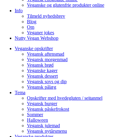
Veganske og glutenfrie produkter online
Info
Tilmeld nyhedsbrev
Blog
Om
Veganer jokes
Nutty Vegan Webshop
Veganske opskrifter
Vegansk aftensmad
Vegansk morgenmad
Vegansk brød
Veganske kager
Vegansk dessert
Vegansk sovs og dip
Vegansk pålæg
Tema
Opskrifter med hvedegluten / seitanmel
Vegansk burger
Vegansk påskefrokost
Sommer
Halloween
Vegansk julemad
Vegansk nytårsmenu
Veganske produkter