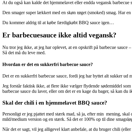
At du også kan kalde det hjemmelavet eller endda vegansk barbecue sa
Den smager super lækkert med en skøn røget (smoked) smag. Har en per
Du kommer aldrig til at købe færdigkøbt BBQ sauce igen…
Er barbecuesauce ikke altid vegansk?
Nu tror jeg ikke, at jeg har oplevet, at en opskrift på barbecue sauce 
Så det må du leve med.
Hvordan er det en sukkerfri barbecue sauce?
Det er en sukkerfri barbecue sauce, fordi jeg har byttet alt sukker u
Jeg forstår faktisk ikke, at flere ikke vælger flydende sødemiddel som 
barbecue sauce du laver, eller om det er en kage du bager, så kan du i
Skal der chili i en hjemmelavet BBQ sauce?
Personligt er jeg pjattet med stærk mad, så ja, efter min mening, skal
mild/medium version og en stærk. Så det er 100% op til dine smagslø
Når det er sagt, vil jeg alligevel klart anbefale, at du bruger chili (ell