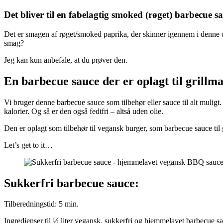
Det bliver til en fabelagtig smoked (røget) barbecue s
Det er smagen af røget/smoked paprika, der skinner igennem i denne op
smag?
Jeg kan kun anbefale, at du prøver den.
En barbecue sauce der er oplagt til grillma
Vi bruger denne barbecue sauce som tilbehør eller sauce til alt muligt
kalorier. Og så er den også fedtfri – altså uden olie.
Den er oplagt som tilbehør til vegansk burger, som barbecue sauce til gri
Let’s get to it…
Sukkerfri barbecue sauce:
Tilberedningstid: 5 min.
Ingredienser til ½ liter vegansk, sukkerfri og hjemmelavet barbecue s