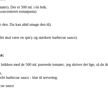
ater). Der er 500 ml. i én brik.
koncentreret tomatpasta)
e den. Du kan altid smage den til).
s det skal være en spicy og stærkere barbecue sauce).
e:
 brikken med de 500 ml. purerede tomater.. jeg skriver det lige, så du 
n.
ri barbecue sauce - klar til servering.