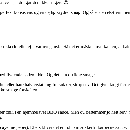
uce – ja, det gør den ikke ringere 😉
fekt konsistens og en dejlig krydret smag. Og så er den ekstremt nem 
– sukkerfri eller ej – var uvegansk.. Så det er måske i overkanten, at k
d med flydende sødemiddel. Og det kan du ikke smage.
hel eller bare halv erstatning for sukker, sirup osv. Det giver langt fær
kke smage forskellen.
 der chili i en hjemmelavet BBQ sauce. Men du bestemmer jo helt selv, h
g.
er cayenne peber). Ellers bliver det en lidt tam sukkerfri barbecue sauce.