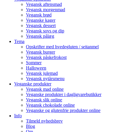
Vegansk aftensmad
Vegansk morgenmad
Vegansk brød
Veganske kager
Vegansk dessert
Vegansk sovs og dip
Vegansk pålæg
Tema
Opskrifter med hvedegluten / seitanmel
Vegansk burger
Vegansk påskefrokost
Sommer
Halloween
Vegansk julemad
Vegansk nytårsmenu
Veganske produkter
Vegansk mad online
Veganske produkter i dagligvarebutikker
Vegansk slik online
Vegansk chokolade online
Veganske og glutenfrie produkter online
Info
Tilmeld nyhedsbrev
Blog
Om