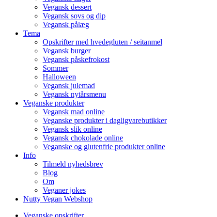
Vegansk dessert
Vegansk sovs og dip
Vegansk pålæg
Tema
Opskrifter med hvedegluten / seitanmel
Vegansk burger
Vegansk påskefrokost
Sommer
Halloween
Vegansk julemad
Vegansk nytårsmenu
Veganske produkter
Vegansk mad online
Veganske produkter i dagligvarebutikker
Vegansk slik online
Vegansk chokolade online
Veganske og glutenfrie produkter online
Info
Tilmeld nyhedsbrev
Blog
Om
Veganer jokes
Nutty Vegan Webshop
Veganske opskrifter