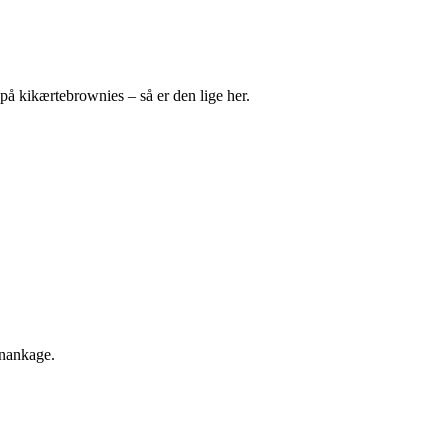
på kikærtebrownies – så er den lige her.
anankage.