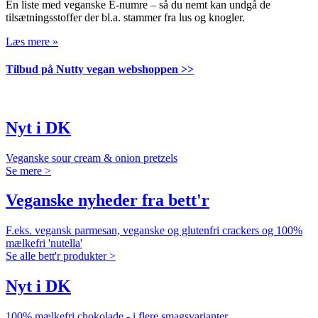
En liste med veganske E-numre – så du nemt kan undgå de
tilsætningsstoffer der bl.a. stammer fra lus og knogler.
Læs mere »
Tilbud på Nutty vegan webshoppen >>
Nyt i DK
Veganske sour cream & onion pretzels
Se mere >
Veganske nyheder fra bett'r
F.eks. vegansk parmesan, veganske og glutenfri crackers og 100%
mælkefri 'nutella'
Se alle bett'r produkter >
Nyt i DK
100% mælkefri chokolade - i flere smagsvarianter