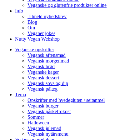
Veganske og glutenfrie produkter online
Info
Tilmeld nyhedsbrev
Blog
Om
Veganer jokes
Nutty Vegan Webshop
Veganske opskrifter
Vegansk aftensmad
Vegansk morgenmad
Vegansk brød
Veganske kager
Vegansk dessert
Vegansk sovs og dip
Vegansk pålæg
Tema
Opskrifter med hvedegluten / seitanmel
Vegansk burger
Vegansk påskefrokost
Sommer
Halloween
Vegansk julemad
Vegansk nytårsmenu
Veganske produkter