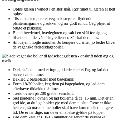
Opløs gæren i vandet i en stor skål. Rør rundt til gæren er helt
opløst.
Tilsæt stuetempereret vegansk smør el. flydende
plantemargarine og sukker, og rør godt rundt. (Jeg plejer at
bruge et piskeris).
Bland hvedemel, hvedegluten og salt i en skål for sig, og
tilsæt det til de 'våde' ingredienser. Så skal der æltes.
Ælt dejen i nogle minutter. Jo længere du ælter, jo bedre bliver
de veganske fødselsdagsboller.
Dæk skålen til med et fugtigt klæde eller et låg, og lad det
hæve i ca. en time.
Beklæd 2 bageplader med bagepapir.
Form 18-20 boller, læg dem på bagepladen, og lad dem
efterhæve tildækket ½ time.
Tænd ovnen på 200 grader varmluft.
Sæt pladerne i ovnen og lad bollerne få ca. 15 min. Det er en
god ide, at du lige holder øje med dem til slut. Ovne er ikke
helt ens, så måske dine boller skal have kortere eller længere
tid. De er færdige, når de er en anelse gyldne på toppen.
Lad dem køle af i 10-15 minutter og server de veganske