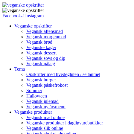
Facebook-f
Instagram
Veganske opskrifter
Vegansk aftensmad
Vegansk morgenmad
Vegansk brød
Veganske kager
Vegansk dessert
Vegansk sovs og dip
Vegansk pålæg
Tema
Opskrifter med hvedegluten / seitanmel
Vegansk burger
Vegansk påskefrokost
Sommer
Halloween
Vegansk julemad
Vegansk nytårsmenu
Veganske produkter
Vegansk mad online
Veganske produkter i dagligvarebutikker
Vegansk slik online
Vegansk chokolade online