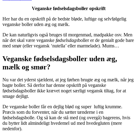
Veganske fødselsdagsboller opskrift
Her har du en opskrift på de bedste bløde, luftige og selvfølgelig
veganske boller uden æg og mælk.
De kan naturligvis også bruges til morgenmad, madpakke osv. Men
når det skal være veganske
fødselsdags
boller er de genialt gode bare
med smør (eller vegansk ‘nutella’ eller marmelade). Mums…
Veganske fødselsdagsboller uden æg,
mælk og smør?
Nu var det yderst sjældent, at jeg førhen brugte æg og mælk, når jeg
bagte boller. Så derfor har denne opskrift på veganske
fødselsdagsboller ikke krævet noget særligt vegansk tiltag, for at
smage dejligt.
De veganske boller får en dejlig blød og super luftig krumme.
Præcis som du forventer, når du sætter tænderne i en
fødselsdagsbolle. Og så kan de stå med (og overgå) bagerens, hvis
du bytter lidt almindeligt hvedemel ud med hvedegluten (mere
nedenfor).