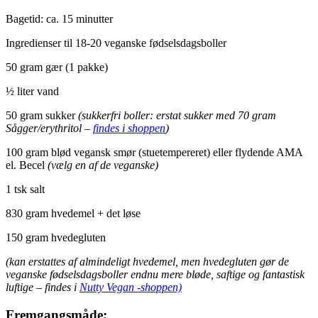
Bagetid: ca. 15 minutter
Ingredienser til 18-20 veganske fødselsdagsboller
50 gram gær (1 pakke)
½ liter vand
50 gram sukker
(sukkerfri boller: erstat sukker med 70 gram
Sågger/erythritol –
findes i shoppen
)
100 gram blød vegansk smør (stuetempereret) eller flydende AMA
el. Becel
(vælg en af de veganske)
1 tsk salt
830 gram hvedemel + det løse
150 gram hvedegluten
(kan erstattes af almindeligt hvedemel, men hvedegluten gør de
veganske fødselsdagsboller endnu mere bløde, saftige og fantastisk
luftige – findes i
Nutty Vegan -shoppen)
Fremgangsmåde: