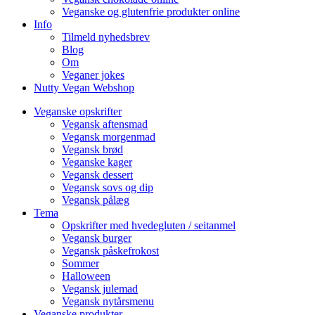
Veganske og glutenfrie produkter online
Info
Tilmeld nyhedsbrev
Blog
Om
Veganer jokes
Nutty Vegan Webshop
Veganske opskrifter
Vegansk aftensmad
Vegansk morgenmad
Vegansk brød
Veganske kager
Vegansk dessert
Vegansk sovs og dip
Vegansk pålæg
Tema
Opskrifter med hvedegluten / seitanmel
Vegansk burger
Vegansk påskefrokost
Sommer
Halloween
Vegansk julemad
Vegansk nytårsmenu
Veganske produkter