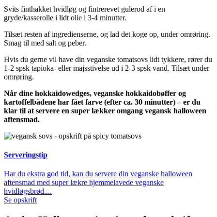
Svits finthakket hvidløg og fintrerevet gulerod af i en
gryde/kasserolle i lidt olie i 3-4 minutter.
Tilsæt resten af ingredienserne, og lad det koge op, under omrøring.
Smag til med salt og peber.
Hvis du gerne vil have din veganske tomatsovs lidt tykkere, rører du
1-2 spsk tapioka- eller majsstivelse ud i 2-3 spsk vand. Tilsæt under
omrøring.
Når dine hokkaidowedges, veganske hokkaidobøffer og
kartoffelbådene har fået farve (efter ca. 30 minutter) – er du
klar til at servere en super lækker omgang vegansk halloween
aftensmad.
Serveringstip
Har du ekstra god tid, kan du servere din veganske halloween
aftensmad med super lækre hjemmelavede veganske
hvidløgsbrød....
Se opskrift