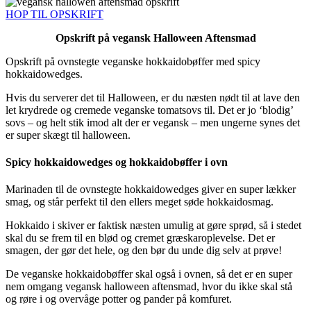
HOP TIL OPSKRIFT
Opskrift på vegansk Halloween Aftensmad
Opskrift på ovnstegte veganske hokkaidobøffer med spicy
hokkaidowedges.
Hvis du serverer det til Halloween, er du næsten nødt til at lave den
let krydrede og cremede veganske tomatsovs til. Det er jo ‘blodig’
sovs – og helt stik imod alt der er vegansk – men ungerne synes det
er super skægt til halloween.
Spicy hokkaidowedges og hokkaidobøffer i ovn
Marinaden til de ovnstegte hokkaidowedges giver en super lækker
smag, og står perfekt til den ellers meget søde hokkaidosmag.
Hokkaido i skiver er faktisk næsten umulig at gøre sprød, så i stedet
skal du se frem til en blød og cremet græskaroplevelse. Det er
smagen, der gør det hele, og den bør du unde dig selv at prøve!
De veganske hokkaidobøffer skal også i ovnen, så det er en super
nem omgang vegansk halloween aftensmad, hvor du ikke skal stå
og røre i og overvåge potter og pander på komfuret.