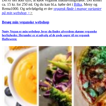
Det er slet ikke dyrt, at købe vegansk madlavningsfløde. Det koster
ca. 15 kr. for 250 ml. Og du kan bl.a. købe det i
Bilka
, Meny og
Rema1000. Og selvfølgelig er der
vegansk fløde i mange varianter
på min webshop >
>
Besøg min veganske webshop
Nutty Vegan er min webshop, hvor du finder alverdens skønne veganske
herligheder. Herunder er et udvalg af de gode sager til en vegansk
Halloween: