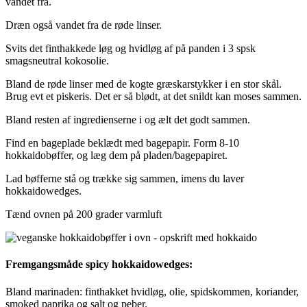
vandet fra.
Dræn også vandet fra de røde linser.
Svits det finthakkede løg og hvidløg af på panden i 3 spsk
smagsneutral kokosolie.
Bland de røde linser med de kogte græskarstykker i en stor skål.
Brug evt et piskeris. Det er så blødt, at det snildt kan moses sammen.
Bland resten af ingredienserne i og ælt det godt sammen.
Find en bageplade beklædt med bagepapir. Form 8-10
hokkaidobøffer, og læg dem på pladen/bagepapiret.
Lad bøfferne stå og trække sig sammen, imens du laver
hokkaidowedges.
Tænd ovnen på 200 grader varmluft
Fremgangsmåde spicy hokkaidowedges:
Bland marinaden: finthakket hvidløg, olie, spidskommen, koriander,
smoked paprika og salt og peber.