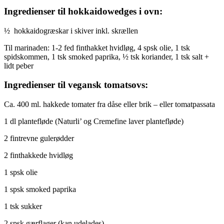
Ingredienser til hokkaidowedges i ovn:
½ hokkaidogræskar i skiver inkl. skrællen
Til marinaden: 1-2 fed finthakket hvidløg, 4 spsk olie, 1 tsk
spidskommen, 1 tsk smoked paprika, ½ tsk koriander, 1 tsk salt +
lidt peber
Ingredienser til vegansk tomatsovs:
Ca. 400 ml. hakkede tomater fra dåse eller brik – eller tomatpassata
1 dl plantefløde (Naturli’ og Cremefine laver plantefløde)
2 fintrevne gulerødder
2 finthakkede hvidløg
1 spsk olie
1 spsk smoked paprika
1 tsk sukker
2 spsk gærflager (kan udelades)