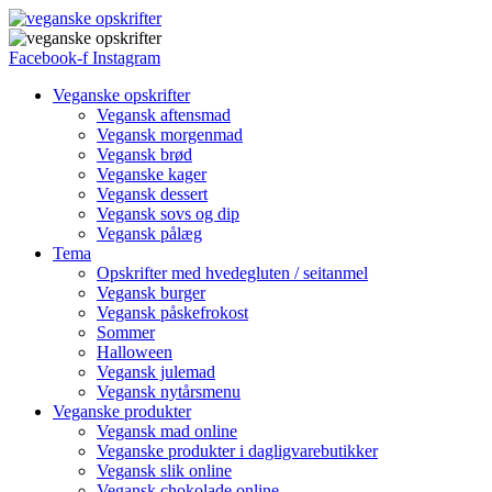
Facebook-f
Instagram
Veganske opskrifter
Vegansk aftensmad
Vegansk morgenmad
Vegansk brød
Veganske kager
Vegansk dessert
Vegansk sovs og dip
Vegansk pålæg
Tema
Opskrifter med hvedegluten / seitanmel
Vegansk burger
Vegansk påskefrokost
Sommer
Halloween
Vegansk julemad
Vegansk nytårsmenu
Veganske produkter
Vegansk mad online
Veganske produkter i dagligvarebutikker
Vegansk slik online
Vegansk chokolade online