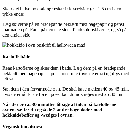
Skær det halve hokkaidogræskar i skiver/både (ca. 1,5 cm i den
tykke ende).
Læg skiverne på en bradepande beklædt med bagepapir og pensl
marinaden på. Først på den ene side af hokkaidoskiverne, og så på
den anden side.
Kartoffelbåde:
Rens kartoflerne og skær dem i både. Læg dem på en bradepande
beklædt med bagepapir – pensl med olie (hvis de er rå) og drys med
lidt salt.
Sæt dem i den forvarmede ovn. De skal have mellem 40 og 45 min.
hvis de er rå. Er de fra en pose, kan du nok nøjes med 25-30 min.
Når der er ca. 30 minutter tilbage af tiden på kartoflerne i
ovnen, sætter du også de 2 andre bageplader med
hokkaidobøffer og -wedges i ovnen.
Vegansk tomatsovs: