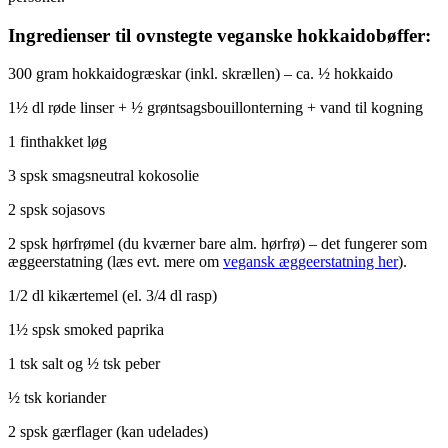
Ingredienser til ovnstegte veganske hokkaidobøffer:
300 gram hokkaidogræskar (inkl. skrællen) – ca. ½ hokkaido
1½ dl røde linser + ½ grøntsagsbouillonterning + vand til kogning
1 finthakket løg
3 spsk smagsneutral kokosolie
2 spsk sojasovs
2 spsk hørfrømel (du kværner bare alm. hørfrø) – det fungerer som
æggeerstatning (læs evt. mere om
vegansk æggeerstatning her
).
1/2 dl kikærtemel (el. 3/4 dl rasp)
1½ spsk smoked paprika
1 tsk salt og ½ tsk peber
½ tsk koriander
2 spsk gærflager (kan udelades)