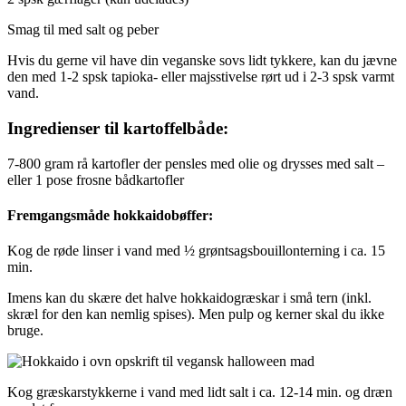
Smag til med salt og peber
Hvis du gerne vil have din veganske sovs lidt tykkere, kan du jævne
den med 1-2 spsk tapioka- eller majsstivelse rørt ud i 2-3 spsk varmt
vand.
Ingredienser til kartoffelbåde:
7-800 gram rå kartofler der pensles med olie og drysses med salt –
eller 1 pose frosne bådkartofler
Fremgangsmåde hokkaidobøffer:
Kog de røde linser i vand med ½ grøntsagsbouillonterning i ca. 15
min.
Imens kan du skære det halve hokkaidogræskar i små tern (inkl.
skræl for den kan nemlig spises). Men pulp og kerner skal du ikke
bruge.
Kog græskarstykkerne i vand med lidt salt i ca. 12-14 min. og dræn