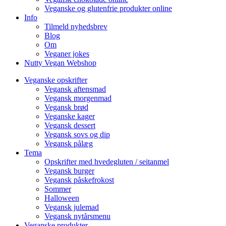
Veganske og glutenfrie produkter online
Info
Tilmeld nyhedsbrev
Blog
Om
Veganer jokes
Nutty Vegan Webshop
Veganske opskrifter
Vegansk aftensmad
Vegansk morgenmad
Vegansk brød
Veganske kager
Vegansk dessert
Vegansk sovs og dip
Vegansk pålæg
Tema
Opskrifter med hvedegluten / seitanmel
Vegansk burger
Vegansk påskefrokost
Sommer
Halloween
Vegansk julemad
Vegansk nytårsmenu
Veganske produkter