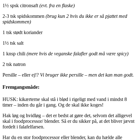
1½ spsk citronsaft
(evt. fra en flaske)
2-3 tsk spidskommen
(brug kun 2 hvis du ikke er så pjattet med
spidskommen)
1 tsk stødt koriander
1½ tsk salt
1 knsp chili
(mere hvis de veganske falafler godt må være spicy)
2 tsk natron
Persille – eller ej!?
Vi bruger ikke persille – men det kan man godt.
Fremgangsmåde:
HUSK: kikærterne skal stå i blød i rigeligt med vand i mindst 8
timer – inden du går i gang. Og de skal ikke koges!
Hak løg og hvidløg – det er bedst at gøre det, selvom det alligevel
skal i foodprocessor/ blender. Så er du sikker på, at det bliver jævnt
fordelt i falafelfarsen.
Har du en stor foodprocessor eller blender, kan du hælde alle