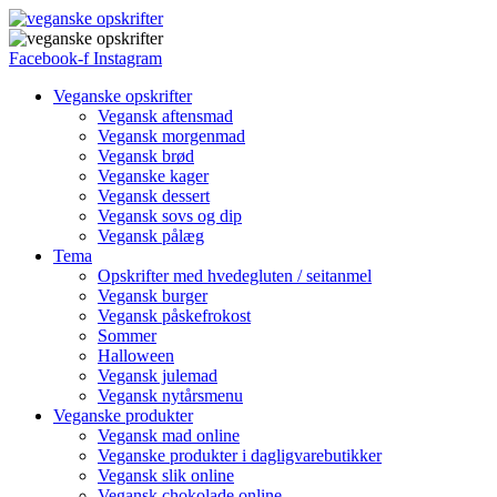
Facebook-f
Instagram
Veganske opskrifter
Vegansk aftensmad
Vegansk morgenmad
Vegansk brød
Veganske kager
Vegansk dessert
Vegansk sovs og dip
Vegansk pålæg
Tema
Opskrifter med hvedegluten / seitanmel
Vegansk burger
Vegansk påskefrokost
Sommer
Halloween
Vegansk julemad
Vegansk nytårsmenu
Veganske produkter
Vegansk mad online
Veganske produkter i dagligvarebutikker
Vegansk slik online
Vegansk chokolade online