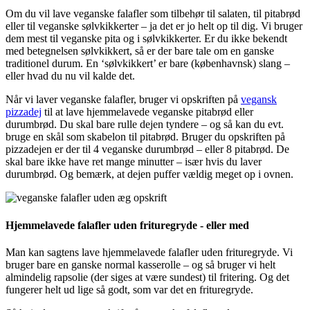
Om du vil lave veganske falafler som tilbehør til salaten, til pitabrød
eller til veganske sølvkikkerter – ja det er jo helt op til dig. Vi bruger
dem mest til veganske pita og i sølvkikkerter. Er du ikke bekendt
med betegnelsen sølvkikkert, så er der bare tale om en ganske
traditionel durum. En ‘sølvkikkert’ er bare (københavnsk) slang –
eller hvad du nu vil kalde det.
Når vi laver veganske falafler, bruger vi opskriften på
vegansk
pizzadej
til at lave hjemmelavede veganske pitabrød eller
durumbrød. Du skal bare rulle dejen tyndere – og så kan du evt.
bruge en skål som skabelon til pitabrød. Bruger du opskriften på
pizzadejen er der til 4 veganske durumbrød – eller 8 pitabrød. De
skal bare ikke have ret mange minutter – især hvis du laver
durumbrød. Og bemærk, at dejen puffer vældig meget op i ovnen.
Hjemmelavede falafler uden frituregryde - eller med
Man kan sagtens lave hjemmelavede falafler uden frituregryde. Vi
bruger bare en ganske normal kasserolle – og så bruger vi helt
almindelig rapsolie (der siges at være sundest) til fritering. Og det
fungerer helt ud lige så godt, som var det en frituregryde.