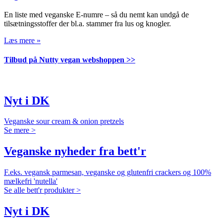
En liste med veganske E-numre – så du nemt kan undgå de
tilsætningsstoffer der bl.a. stammer fra lus og knogler.
Læs mere »
Tilbud på Nutty vegan webshoppen >>
Nyt i DK
Veganske sour cream & onion pretzels
Se mere >
Veganske nyheder fra bett'r
F.eks. vegansk parmesan, veganske og glutenfri crackers og 100%
mælkefri 'nutella'
Se alle bett'r produkter >
Nyt i DK