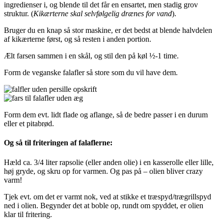
ingredienser i, og blende til det får en ensartet, men stadig grov
struktur. (
Kikærterne skal selvfølgelig drænes for vand
).
Bruger du en knap så stor maskine, er det bedst at blende halvdelen
af kikærterne først, og så resten i anden portion.
Ælt farsen sammen i en skål, og stil den på køl ½-1 time.
Form de veganske falafler så store som du vil have dem.
Form dem evt. lidt flade og aflange, så de bedre passer i en durum
eller et pitabrød.
Og så til friteringen af falaflerne:
Hæld ca. 3/4 liter rapsolie (eller anden olie) i en kasserolle eller lille,
høj gryde, og skru op for varmen. Og pas på – olien bliver crazy
varm!
Tjek evt. om det er varmt nok, ved at stikke et træspyd/trægrillspyd
ned i olien. Begynder det at boble op, rundt om spyddet, er olien
klar til fritering.