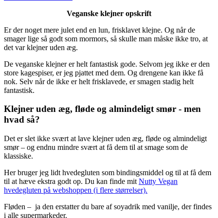
Veganske klejner opskrift
Er der noget mere julet end en lun, frisklavet klejne. Og når de
smager lige så godt som mormors, så skulle man måske ikke tro, at
det var klejner uden æg.
De veganske klejner er helt fantastisk gode. Selvom jeg ikke er den
store kagespiser, er jeg pjattet med dem. Og drengene kan ikke få
nok. Selv når de ikke er helt frisklavede, er smagen stadig helt
fantastisk.
Klejner uden æg, fløde og almindeligt smør - men
hvad så?
Det er slet ikke svært at lave klejner uden æg, fløde og almindeligt
smør – og endnu mindre svært at få dem til at smage som de
klassiske.
Her bruger jeg lidt hvedegluten som bindingsmiddel og til at få dem
til at hæve ekstra godt op. Du kan finde mit
Nutty Vegan
hvedegluten på webshoppen (i flere størrelser).
Fløden – ja den erstatter du bare af soyadrik med vanilje, der findes
i alle supermarkeder.