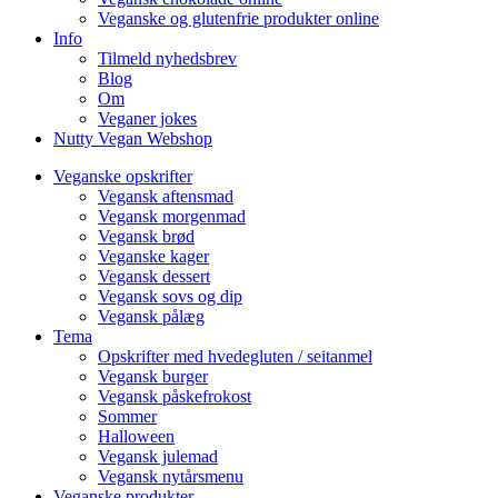
Veganske og glutenfrie produkter online
Info
Tilmeld nyhedsbrev
Blog
Om
Veganer jokes
Nutty Vegan Webshop
Veganske opskrifter
Vegansk aftensmad
Vegansk morgenmad
Vegansk brød
Veganske kager
Vegansk dessert
Vegansk sovs og dip
Vegansk pålæg
Tema
Opskrifter med hvedegluten / seitanmel
Vegansk burger
Vegansk påskefrokost
Sommer
Halloween
Vegansk julemad
Vegansk nytårsmenu
Veganske produkter