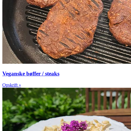
Veganske bøffer / steaks
Opskrift »