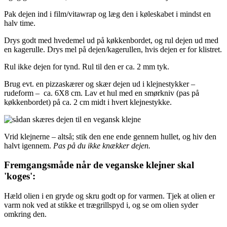
Pak dejen ind i film/vitawrap og læg den i køleskabet i mindst en
halv time.
Drys godt med hvedemel ud på køkkenbordet, og rul dejen ud med
en kagerulle. Drys mel på dejen/kagerullen, hvis dejen er for klistret.
Rul ikke dejen for tynd. Rul til den er ca. 2 mm tyk.
Brug evt. en pizzaskærer og skær dejen ud i klejnestykker –
rudeform – ca. 6X8 cm. Lav et hul med en smørkniv (pas på
køkkenbordet) på ca. 2 cm midt i hvert klejnestykke.
Vrid klejnerne – altså; stik den ene ende gennem hullet, og hiv den
halvt igennem.
Pas på du ikke knækker dejen.
Fremgangsmåde når de veganske klejner skal
'koges':
Hæld olien i en gryde og skru godt op for varmen. Tjek at olien er
varm nok ved at stikke et trægrillspyd i, og se om olien syder
omkring den.