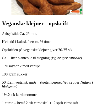
Veganske klejner - opskrift
Arbejdstid: Ca. 25 min.
Hviletid i køleskabet: ca. ½ time
Opskriften på veganske klejner giver 30-35 stk.
Ca. 1 liter planteolie til stegning
(jeg bruger rapsolie)
1 dl soyadrik med vanilje
100 gram sukker
50 gram vegansk smør – stuetempereret
(jeg bruger Naturli’s
bloksmør)
1½-2 tsk kardemomme
1 citron – heraf 2 tsk citronskal + 2 spsk citronsaft