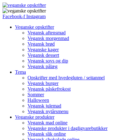
Facebook-f
Instagram
Veganske opskrifter
Vegansk aftensmad
Vegansk morgenmad
Vegansk brød
Veganske kager
Vegansk dessert
Vegansk sovs og dip
Vegansk pålæg
Tema
Opskrifter med hvedegluten / seitanmel
Vegansk burger
Vegansk påskefrokost
Sommer
Halloween
Vegansk julemad
Vegansk nytårsmenu
Veganske produkter
Vegansk mad online
Veganske produkter i dagligvarebutikker
Vegansk slik online
Vegansk chokolade online