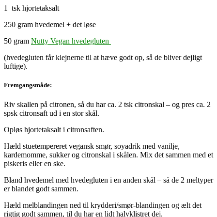
1 tsk hjortetaksalt
250 gram hvedemel + det løse
50 gram
Nutty Vegan hvedegluten
(hvedegluten får klejnerne til at hæve godt op, så de bliver dejligt
luftige).
Fremgangsmåde:
Riv skallen på citronen, så du har ca. 2 tsk citronskal – og pres ca. 2
spsk citronsaft ud i en stor skål.
Opløs hjortetaksalt i citronsaften.
Hæld stuetempereret vegansk smør, soyadrik med vanilje,
kardemomme, sukker og citronskal i skålen. Mix det sammen med et
piskeris eller en ske.
Bland hvedemel med hvedegluten i en anden skål – så de 2 meltyper
er blandet godt sammen.
Hæld melblandingen ned til krydderi/smør-blandingen og ælt det
rigtig godt sammen, til du har en lidt halvklistret dej.