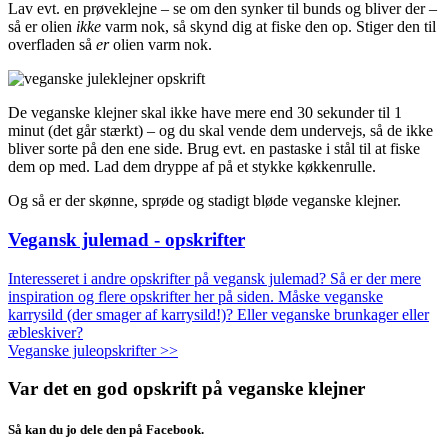
Lav evt. en prøveklejne – se om den synker til bunds og bliver der –
så er olien
ikke
varm nok, så skynd dig at fiske den op. Stiger den til
overfladen så
er
olien varm nok.
De veganske klejner skal ikke have mere end 30 sekunder til 1
minut (det går stærkt) – og du skal vende dem undervejs, så de ikke
bliver sorte på den ene side. Brug evt. en pastaske i stål til at fiske
dem op med. Lad dem dryppe af på et stykke køkkenrulle.
Og så er der skønne, sprøde og stadigt bløde veganske klejner.
Vegansk julemad - opskrifter
Interesseret i andre opskrifter på vegansk julemad? Så er der mere
inspiration og flere opskrifter her på siden. Måske veganske
karrysild (der smager af karrysild!)? Eller veganske brunkager eller
æbleskiver?
Veganske juleopskrifter >>
Var det en god opskrift på veganske klejner
Så kan du jo dele den på Facebook.