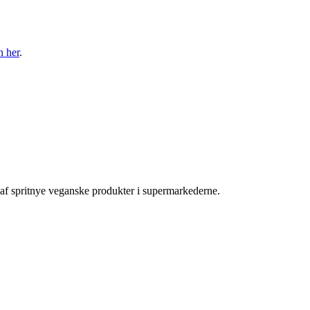
n her
.
 af spritnye veganske produkter i supermarkederne.