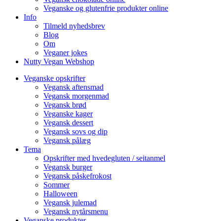
Veganske og glutenfrie produkter online
Info
Tilmeld nyhedsbrev
Blog
Om
Veganer jokes
Nutty Vegan Webshop
Veganske opskrifter
Vegansk aftensmad
Vegansk morgenmad
Vegansk brød
Veganske kager
Vegansk dessert
Vegansk sovs og dip
Vegansk pålæg
Tema
Opskrifter med hvedegluten / seitanmel
Vegansk burger
Vegansk påskefrokost
Sommer
Halloween
Vegansk julemad
Vegansk nytårsmenu
Veganske produkter