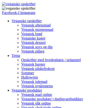
Facebook-f
Instagram
Veganske opskrifter
Vegansk aftensmad
Vegansk morgenmad
Vegansk brød
Veganske kager
Vegansk dessert
Vegansk sovs og dip
Vegansk pålæg
Tema
Opskrifter med hvedegluten / seitanmel
Vegansk burger
Vegansk påskefrokost
Sommer
Halloween
Vegansk julemad
Vegansk nytårsmenu
Veganske produkter
Vegansk mad online
Veganske produkter i dagligvarebutikker
Vegansk slik online
Vegansk chokolade online