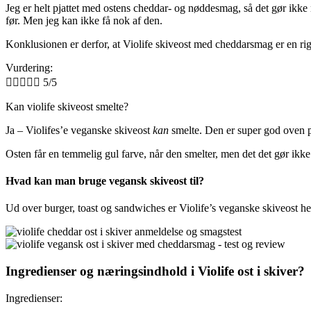
Jeg er helt pjattet med ostens cheddar- og nøddesmag, så det gør ikke no
før. Men jeg kan ikke få nok af den.
Konklusionen er derfor, at Violife skiveost med cheddarsmag er en rig
Vurdering:





5/5
Kan violife skiveost smelte?
Ja – Violifes’e veganske skiveost
kan
smelte. Den er super god oven 
Osten får en temmelig gul farve, når den smelter, men det det gør ikk
Hvad kan man bruge vegansk skiveost til?
Ud over burger, toast og sandwiches er Violife’s veganske skiveost h
Ingredienser og næringsindhold i Violife ost i skiver?
Ingredienser: