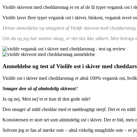
Violife skiveost med cheddarsmag er en af de få typer vegansk ost i sk
Violife laver flere typer vegansk ost i skiver, blokost, vegansk revet o
Denne anmeldelse og smagstest af Violife skiveost med cheddarsmag er
Om du og jeg har samme smag, er slet slet ikke sikkert. Men betragt
Anmeldelse og test af Violife ost i skiver med chedda
Violife ost i skiver med cheddarsmag er altså 100% vegansk ost, hvilk
Smager den så af almindelig skiveost
?
Ja og nej. Men nej’et er kun til den gode side!
Den smager af mild cheddar med et nøddeagtigt strejf. Det er en mild
Konsistensen er stort set som almindelig ost i skiver. Der er bid, men 
Selvom jeg er fan af stærke oste – altså virkelig smagfulde oste – er j