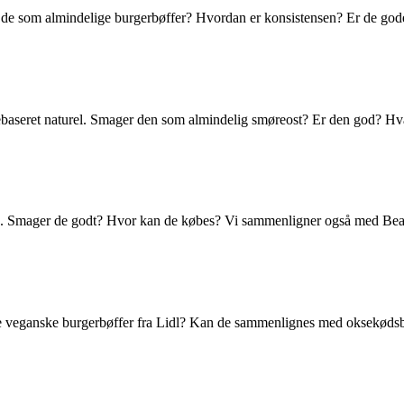
r de som almindelige burgerbøffer? Hvordan er konsistensen? Er de god
tebaseret naturel. Smager den som almindelig smøreost? Er den god? Hv
 Smager de godt? Hvor kan de købes? Vi sammenligner også med Beauv
de veganske burgerbøffer fra Lidl? Kan de sammenlignes med oksekødsb