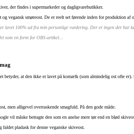
iver, der findes i supermarkeder og dagligvarebutikker.
st og vegansk smøreost. De er reelt set førende inden for produktion af o
 lavet 100% ud fra min personlige vurdering. Der er ingen der har købt
 det som en form for OBS-artikel…
rsmag
et betyder, at den ikke er lavet på komælk (som almindelig ost ofte er)
 ost, men alligevel overraskende smagfuld. På den gode måde.
nogle vil måske betragte den som en anelse mere tør end en blød skiveost.
eg faldet pladask for denne veganske skiveost.