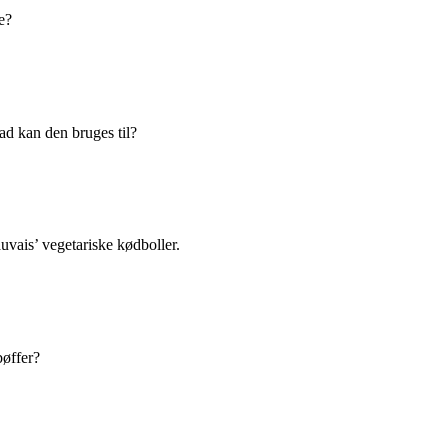
e?
ad kan den bruges til?
ais’ vegetariske kødboller.
øffer?