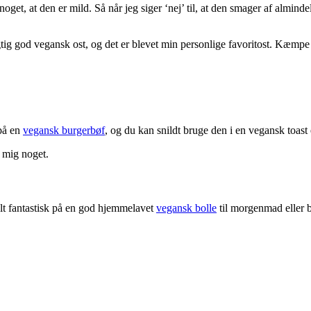
get, at den er mild. Så når jeg siger ‘nej’ til, at den smager af alminde
tig god vegansk ost, og det er blevet min personlige favoritost. Kæmpe
på en
vegansk burgerbøf
, og du kan snildt bruge den i en vegansk toast 
e mig noget.
elt fantastisk på en god hjemmelavet
vegansk bolle
til morgenmad eller 